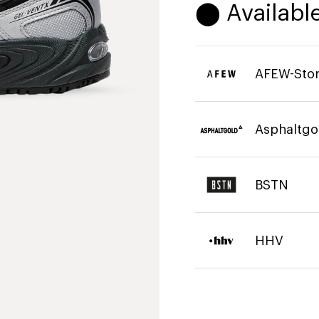
⬤ Available
AFEW-Sto
Asphaltgo
BSTN
HHV