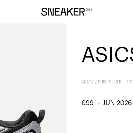
ASIC
BLACK / PURE SILVER
12
€
99
-
JUN 2026