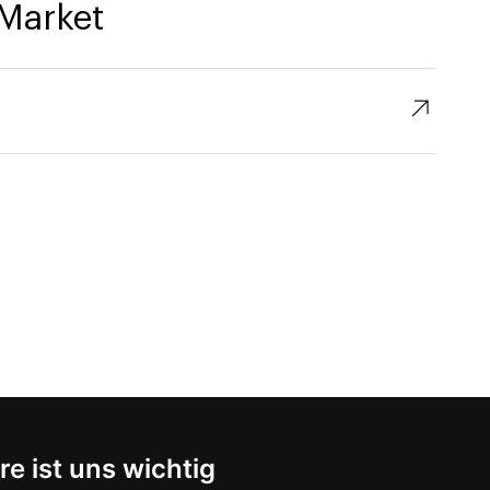
Market
↗︎
re ist uns wichtig