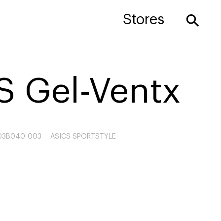
⚲
Stores
S Gel-Ventx
03B040-003
ASICS SPORTSTYLE