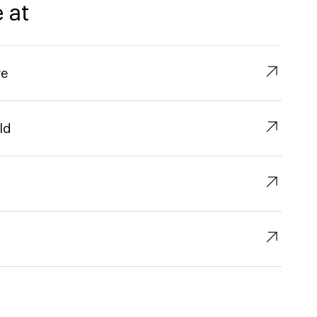
 at
↗︎
re
↗︎
ld
↗︎
↗︎