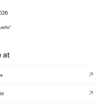
026
ueño“
 at
↗︎
re
↗︎
ld