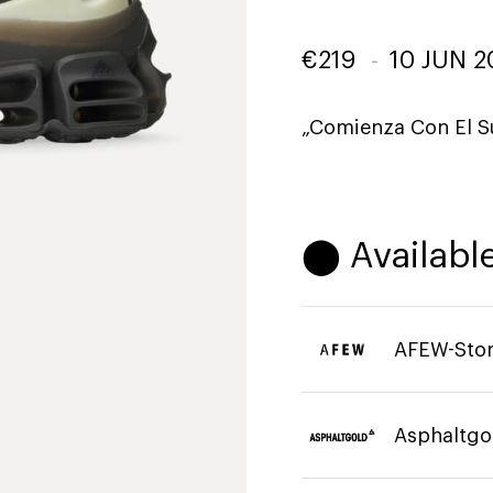
€
219
-
10 JUN 2
„Comienza Con El S
⬤ Available
AFEW-Sto
Asphaltgo