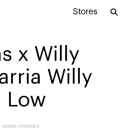
⚲
Stores
s x Willy
rria Willy
 Low
ADIDAS ORIGINALS