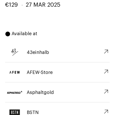
€
129
-
27 MAR 2025
⬤ Available at
↗︎
43einhalb
↗︎
AFEW-Store
↗︎
Asphaltgold
↗︎
BSTN