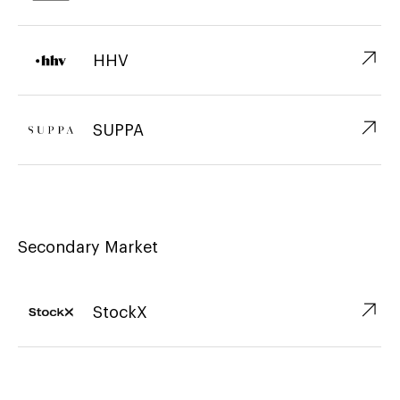
↗︎
HHV
↗︎
SUPPA
Secondary Market
↗︎
StockX