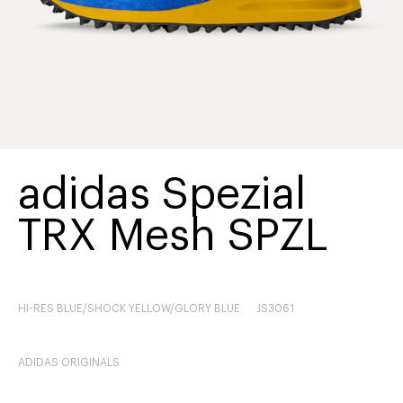
adidas Spezial
TRX Mesh SPZL
HI-RES BLUE/SHOCK YELLOW/GLORY BLUE
JS3061
ADIDAS ORIGINALS