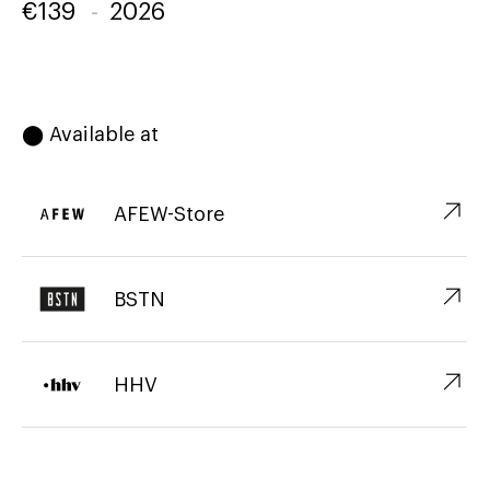
€
139
-
2026
⬤ Available at
↗︎
AFEW-Store
↗︎
BSTN
↗︎
HHV