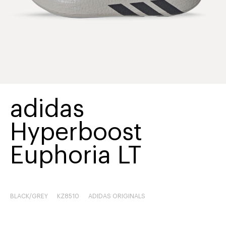
adidas
Hyperboost
Euphoria LT
BLACK/GREY
KZ8510
ADIDAS ORIGINALS