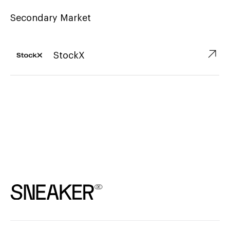
Secondary Market
↗︎
StockX