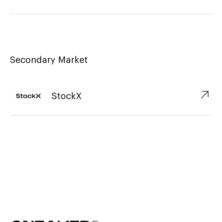
Secondary Market
↗︎
StockX