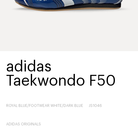
adidas
Taekwondo F50
ROYAL BLUE/FOOTWEAR WHITE/DARK BLUE
JS1046
ADIDAS ORIGINALS