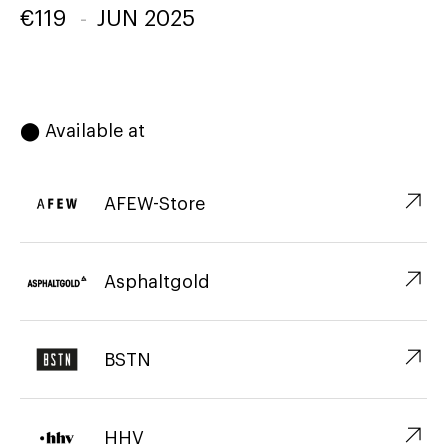
€
119
-
JUN 2025
⬤ Available at
↗︎
AFEW-Store
↗︎
Asphaltgold
↗︎
BSTN
↗︎
HHV