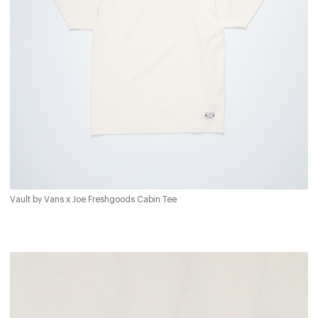
Vault by Vans x Joe Freshgoods Cabin Tee