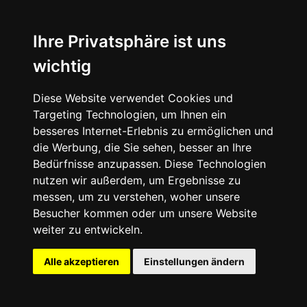
Vault by Vans x Joe Freshgoods Resort Mask
Ihre Privatsphäre ist uns
wichtig
Die Vault by Vans x Joe Freshgoods Sneaker
Diese Website verwendet Cookies und
Collection interpretiert den Sk8-Hi Reissue
Targeting Technologien, um Ihnen ein
Platform VLT LX mit einem gesteppten
besseres Internet-Erlebnis zu ermöglichen und
Obermaterial, das vom gepolsterten Puffer
die Werbung, die Sie sehen, besser an Ihre
inspiriert ist.
Bedürfnisse anzupassen. Diese Technologien
nutzen wir außerdem, um Ergebnisse zu
messen, um zu verstehen, woher unsere
Besucher kommen oder um unsere Website
weiter zu entwickeln.
Alle akzeptieren
Einstellungen ändern