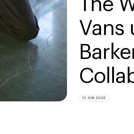
The W
Vans 
Barker
Collab
12 JUN 2026