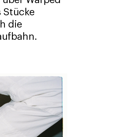
a über Warped
s Stücke
h die
aufbahn.