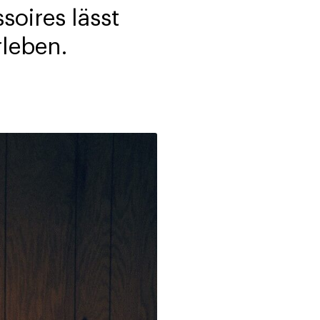
oires lässt
rleben.