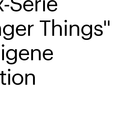
x-Serie 
nger Things" 
eigene 
tion