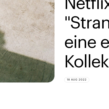
Netfli
"Stra
eine 
Kollek
18 AUG 2022