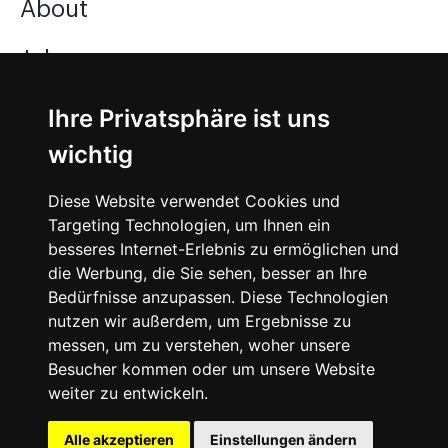
About
Jobs
Ihre Privatsphäre ist uns
Instagram
wichtig
Facebook
Diese Website verwendet Cookies und
Vimeo
Targeting Technologien, um Ihnen ein
besseres Internet-Erlebnis zu ermöglichen und
die Werbung, die Sie sehen, besser an Ihre
Bedürfnisse anzupassen. Diese Technologien
nutzen wir außerdem, um Ergebnisse zu
messen, um zu verstehen, woher unsere
©
2026
SNEAKERᴰᴱ
Besucher kommen oder um unsere Website
weiter zu entwickeln.
Impressum
Datenschutz
Alle akzeptieren
Einstellungen ändern
Deutsch
Cookie-Einstellungen