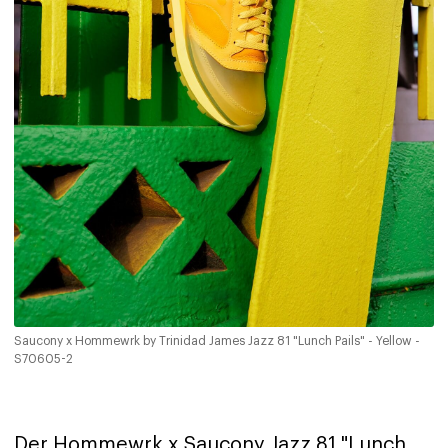
Saucony x Hommewrk by Trinidad James Jazz 81 "Lunch Pails" - Yellow -
S70605-2
Der Hommewrk x Saucony Jazz 81 "Lunch