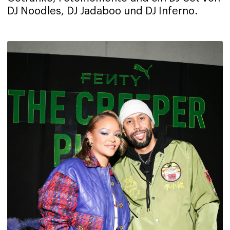
DJ Noodles, DJ Jadaboo und DJ Inferno.