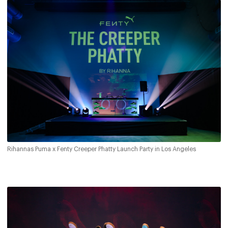
Rihannas Puma x Fenty Creeper Phatty Launch Party in Los Angeles