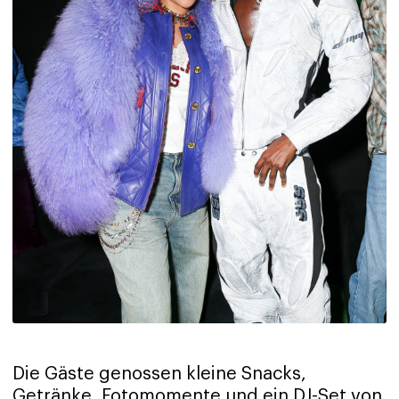
Die Gäste genossen kleine Snacks,
Getränke, Fotomomente und ein DJ-Set von