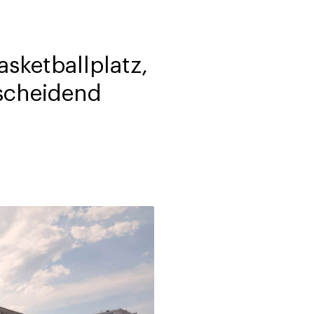
sketballplatz,
tscheidend