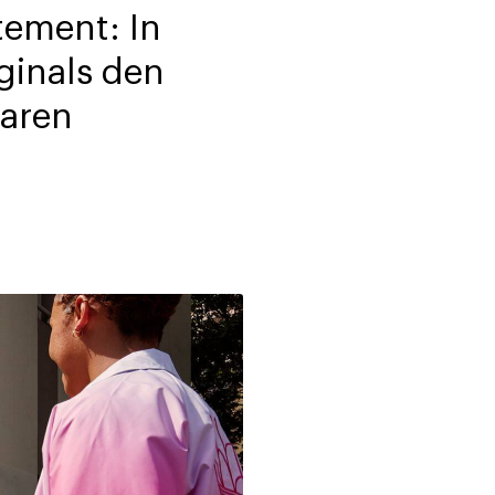
tement: In
ginals den
baren