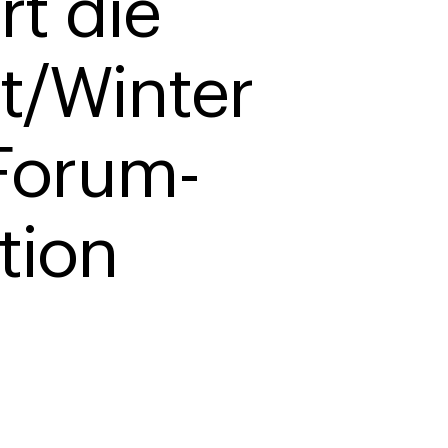
rt die 
t/Winter 
Forum-
tion   