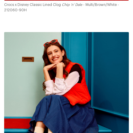
Crocs x Disney Classic Lined Clog
Chip ’n‘ Dale
- Multi/Brown/White -
212060-90H