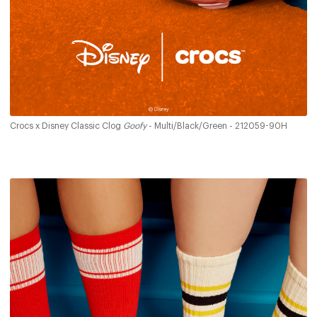
Crocs x Disney Classic Clog
Goofy
- Multi/Black/Green - 212059-90H