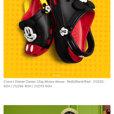
Crocs x Disney Classic Clog
Mickey Mouse
- Multi/Black/Red - 212292-
90H / 212295-90H / 212373-90H