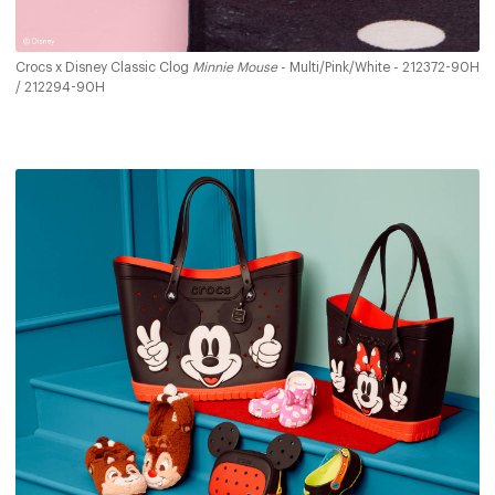
Crocs x Disney Classic Clog
Minnie Mouse
- Multi/Pink/White - 212372-90H
/ 212294-90H