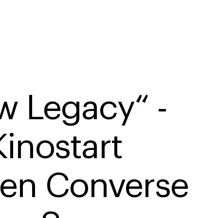
w Legacy“ - 
inostart 
sen Converse 