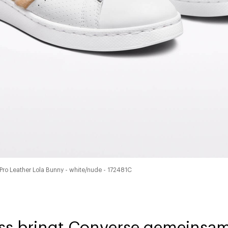
ro Leather Lola Bunny - white/nude - 172481C
ss bringt Converse gemeinsa