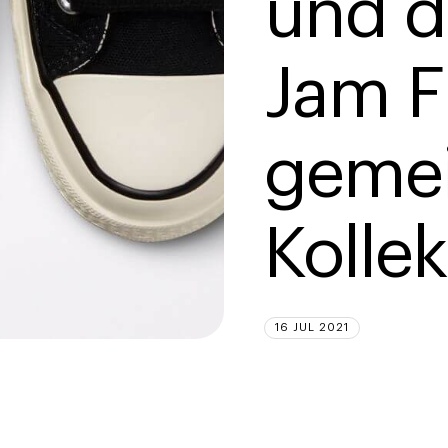
und d
Jam F
geme
Kollek
16 JUL 2021