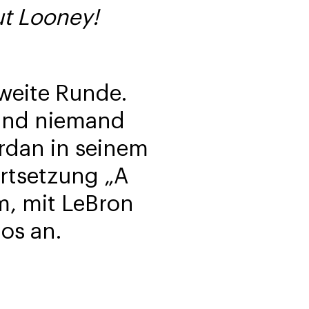
ut Looney!
zweite Runde.
 und niemand
rdan in seinem
ortsetzung „A
m, mit LeBron
nos an.