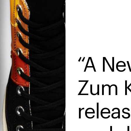
“A Ne
Zum K
relea