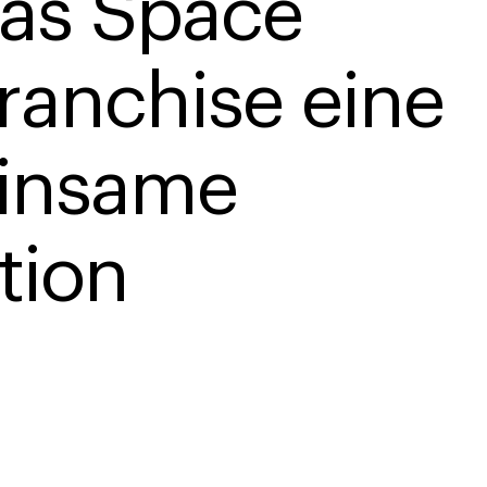
as Space 
ranchise eine 
insame 
tion 