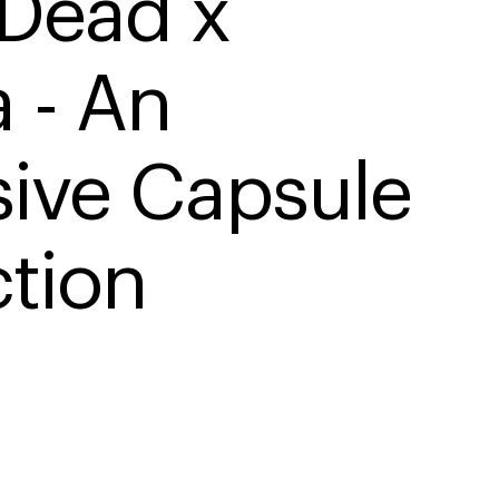
 Dead x 
 - An 
sive Capsule 
ction