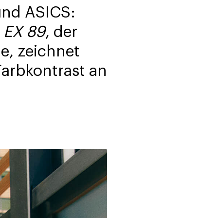
und ASICS:
h
EX 89
, der
e, zeichnet
Farbkontrast an