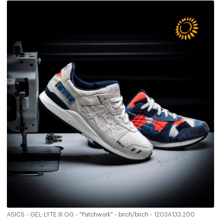
ASICS - GEL-LYTE III OG - "Patchwork" - birch/birch - 1203A133.200