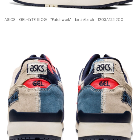
ASICS - GEL-LYTE III OG - "Patchwork" - birch/birch - 1203A133.200