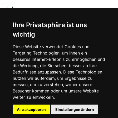
Jobs
Ihre Privatsphäre ist uns
Instagram
wichtig
Facebook
Diese Website verwendet Cookies und
Vimeo
Targeting Technologien, um Ihnen ein
besseres Internet-Erlebnis zu ermöglichen und
die Werbung, die Sie sehen, besser an Ihre
Bedürfnisse anzupassen. Diese Technologien
nutzen wir außerdem, um Ergebnisse zu
messen, um zu verstehen, woher unsere
©
2026
SNEAKERᴰᴱ
Besucher kommen oder um unsere Website
weiter zu entwickeln.
Impressum
Datenschutz
Alle akzeptieren
Einstellungen ändern
Deutsch
Cookie-Einstellungen