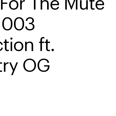
For The Mute 
 003 
tion ft. 
try OG