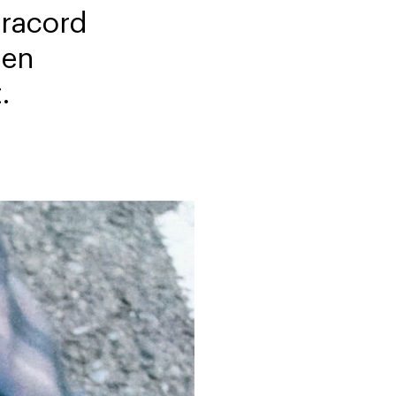
aracord
nen
.