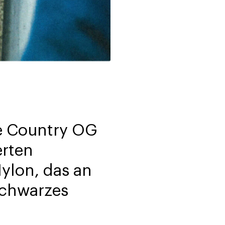
he Country OG
erten
ylon, das an
schwarzes