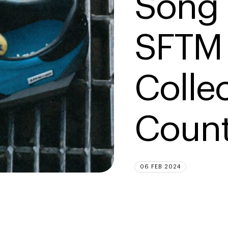
Song 
SFTM
Collec
Coun
06 FEB 2024