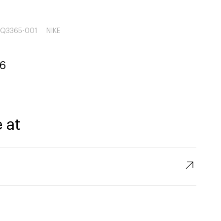
IQ3365-001
NIKE
6
 at
↗︎