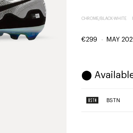
CHROME/BLACK-WHITE
€
299
-
MAY 202
⬤ Available
BSTN