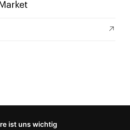
Market
↗︎
re ist uns wichtig