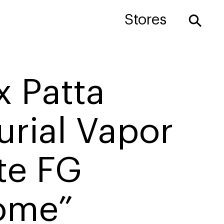
⚲
Stores
x Patta
rial Vapor
ite FG
ome”