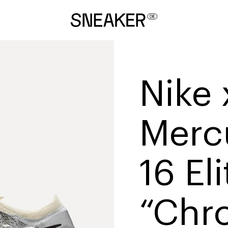
Nike 
Mercu
16 El
“Chr