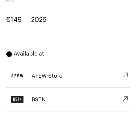
NIKE
€
149
-
2026
⬤ Available at
↗︎
AFEW-Store
↗︎
BSTN