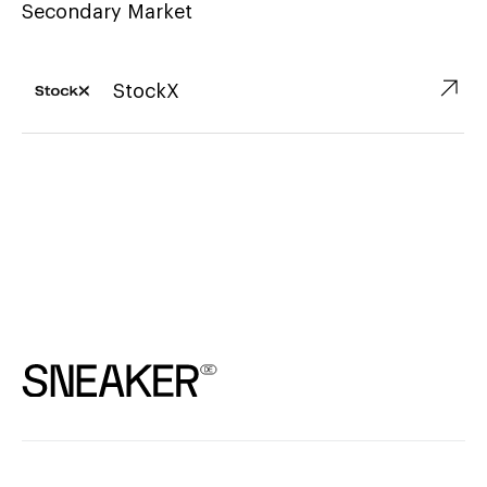
Secondary Market
↗︎
StockX