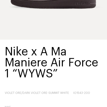
Nike x A Ma
Maniere Air Force
1 “WYWS”
VIOLET ORE/DARK VIOLET ORE-SUMMIT WHITE
IO1543-200