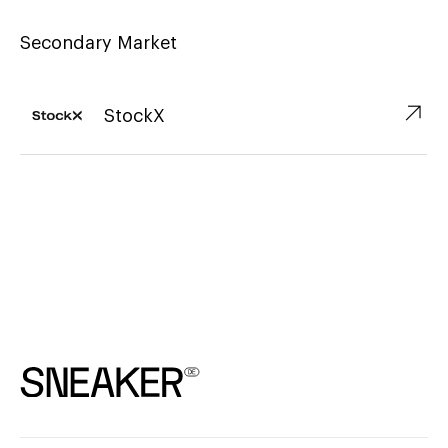
Secondary Market
↗︎
StockX