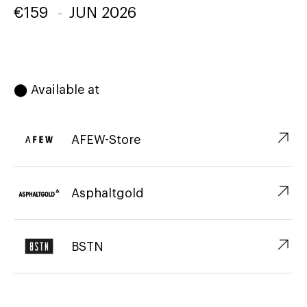
€
159
-
JUN 2026
⬤ Available at
↗︎
AFEW-Store
↗︎
Asphaltgold
↗︎
BSTN