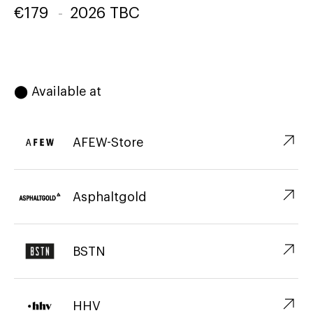
€
179
-
2026 TBC
⬤ Available at
↗︎
AFEW-Store
↗︎
Asphaltgold
↗︎
BSTN
↗︎
HHV