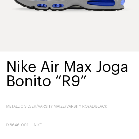
Nike Air Max Joga
Bonito “R9”
METALLIC SILVER/VARSITY MAIZE/VARSITY ROYAL/BLACK
IX8646-001
NIKE