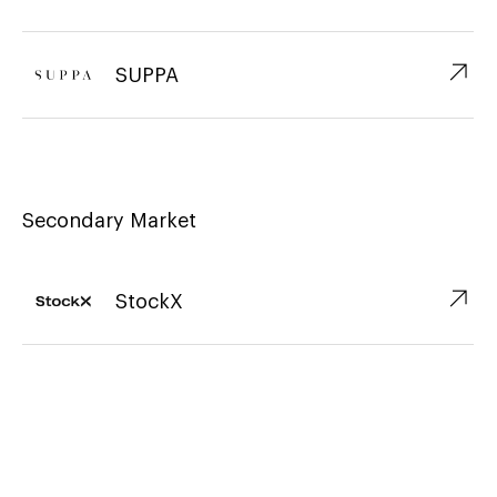
↗︎
SUPPA
Secondary Market
↗︎
StockX