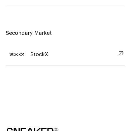
Secondary Market
↗︎
StockX