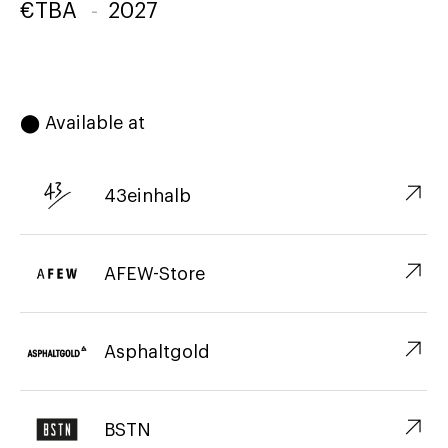
€
TBA
-
2027
⬤ Available at
↗︎
43einhalb
↗︎
AFEW-Store
↗︎
Asphaltgold
↗︎
BSTN