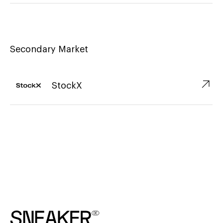
Secondary Market
↗︎
StockX