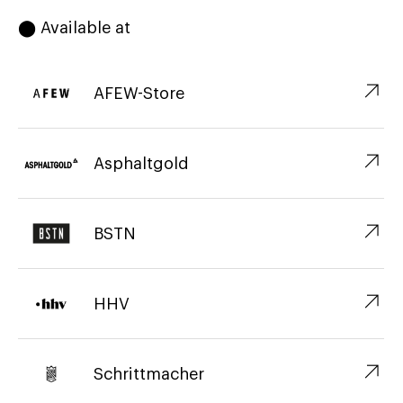
⬤ Available at
↗︎
AFEW-Store
↗︎
Asphaltgold
↗︎
BSTN
↗︎
HHV
↗︎
Schrittmacher