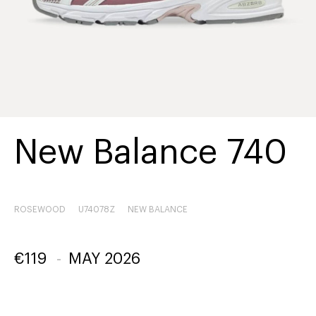
New Balance 740
ROSEWOOD
U74078Z
NEW BALANCE
€
119
-
MAY 2026