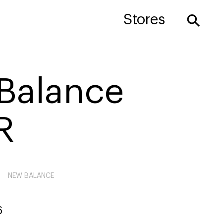
⚲
Stores
Balance
R
NEW BALANCE
6