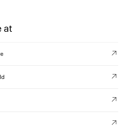
 at
↗︎
re
↗︎
ld
↗︎
↗︎