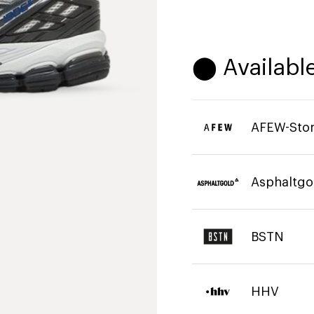
⬤ Available
AFEW-Sto
Asphaltgo
BSTN
HHV