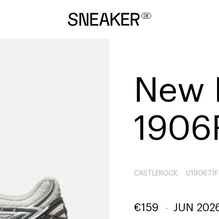
New 
1906
CASTLEROCK
U190671F
€
159
-
JUN 202