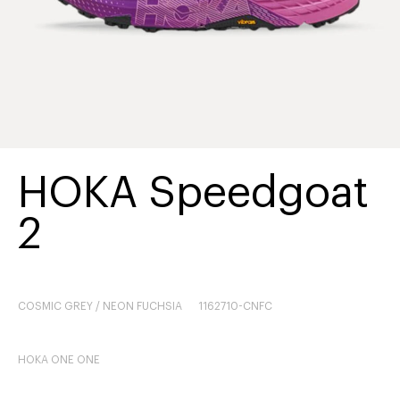
HOKA Speedgoat
2
COSMIC GREY / NEON FUCHSIA
1162710-CNFC
HOKA ONE ONE