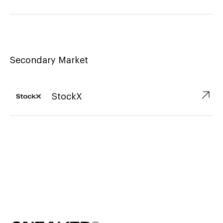
Secondary Market
↗︎
StockX