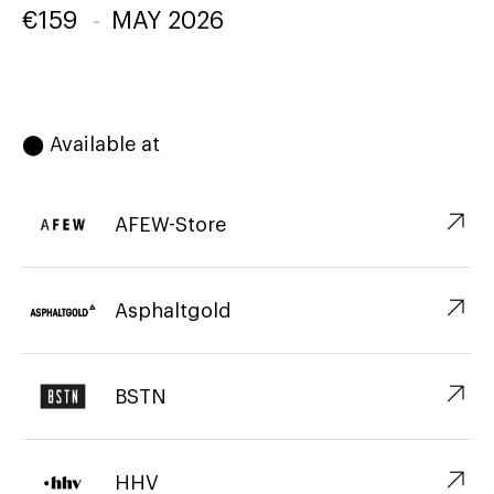
€
159
-
MAY 2026
⬤ Available at
↗︎
AFEW-Store
↗︎
Asphaltgold
↗︎
BSTN
↗︎
HHV