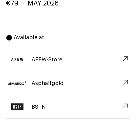
€
79
-
MAY 2026
⬤ Available at
↗︎
AFEW-Store
↗︎
Asphaltgold
↗︎
BSTN