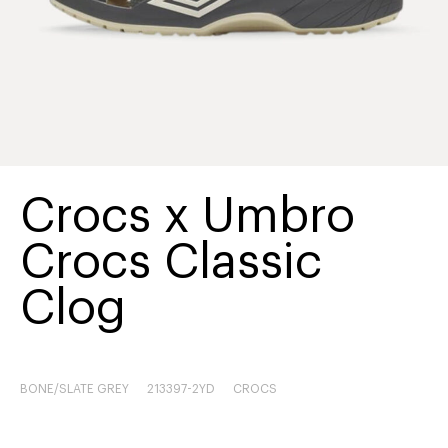
Crocs x Umbro
Crocs Classic
Clog
BONE/SLATE GREY
213397-2YD
CROCS