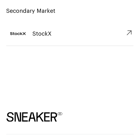
Secondary Market
↗︎
StockX