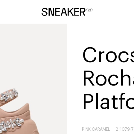
Croc
Rocha
Platf
PINK CARAMEL
211079-7