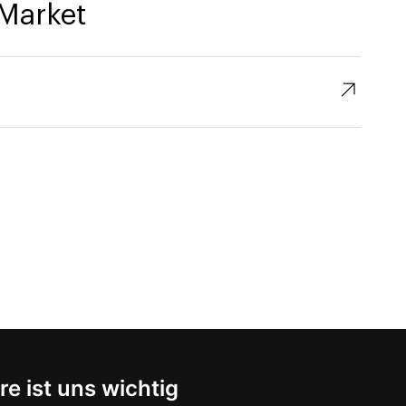
Market
↗︎
re ist uns wichtig