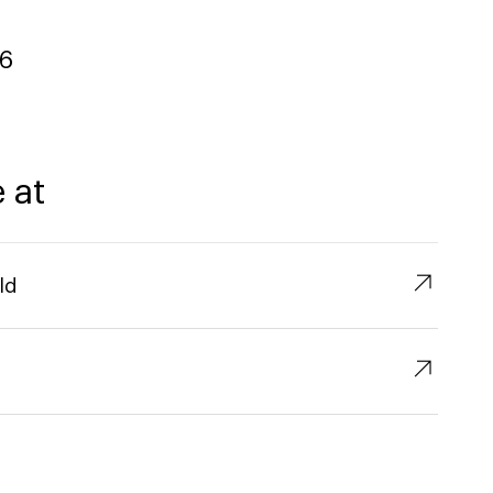
6
 at
↗︎
ld
↗︎