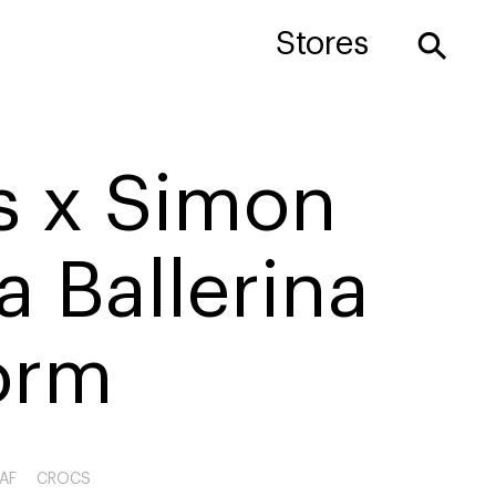
⚲
Stores
s x Simon
 Ballerina
orm
AF
CROCS