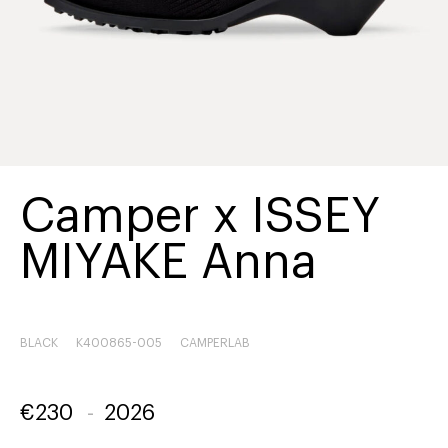
Camper x ISSEY
MIYAKE Anna
BLACK
K400865-005
CAMPERLAB
€
230
-
2026