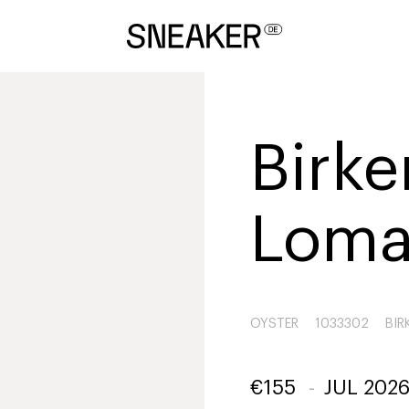
Birk
Lom
OYSTER
1033302
BIR
€
155
-
JUL 202