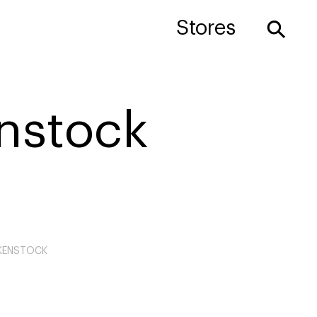
⚲
Stores
enstock
a
KENSTOCK
6