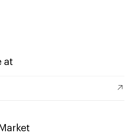
 at
↗︎
Market