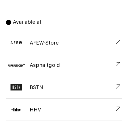
⬤ Available at
↗︎
AFEW-Store
↗︎
Asphaltgold
↗︎
BSTN
↗︎
HHV