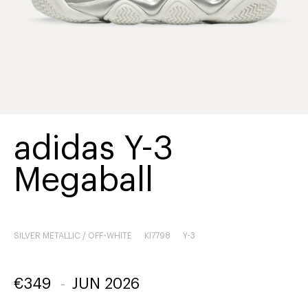
adidas Y-3
Megaball
SILVER METALLIC / OFF-WHITE
KI7798
Y-3
€
349
-
JUN 2026