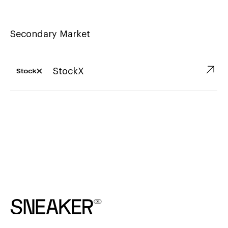
Secondary Market
↗︎
StockX