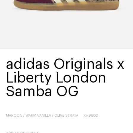
adidas Originals x
Liberty London
Samba OG
MAROON / WARM VANILLA / OLIVE STRATA
KH9802