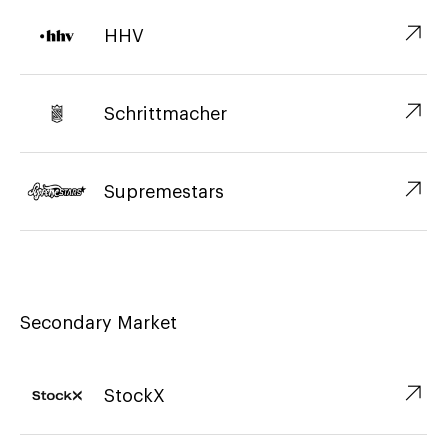
↗︎
HHV
↗︎
Schrittmacher
↗︎
Supremestars
Secondary Market
↗︎
StockX