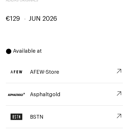
ADIDAS ORIGINALS
€
129
-
JUN 2026
⬤ Available at
↗︎
AFEW-Store
↗︎
Asphaltgold
↗︎
BSTN