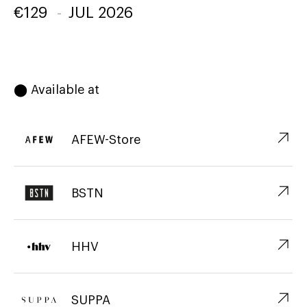
€
129
-
JUL 2026
⬤ Available at
↗︎
AFEW-Store
↗︎
BSTN
↗︎
HHV
↗︎
SUPPA