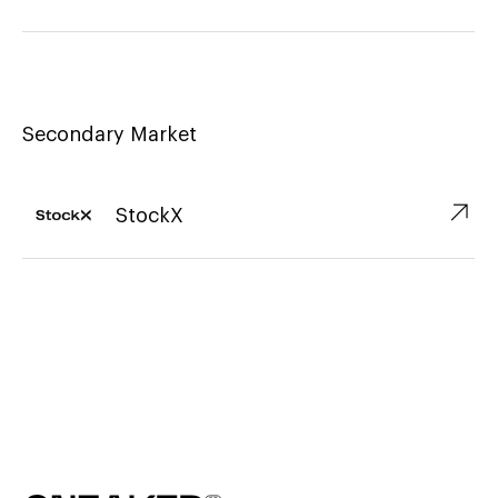
Secondary Market
↗︎
StockX