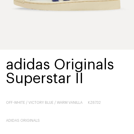
adidas Originals
Superstar II
OFF-WHITE / VICTORY BLUE / WARM VANILLA
KZ6732
ADIDAS ORIGINALS