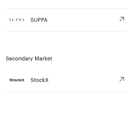
↗︎
SUPPA
Secondary Market
↗︎
StockX