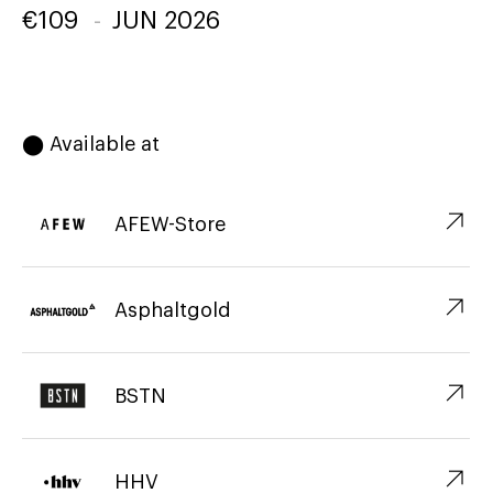
€
109
-
JUN 2026
⬤ Available at
↗︎
AFEW-Store
↗︎
Asphaltgold
↗︎
BSTN
↗︎
HHV