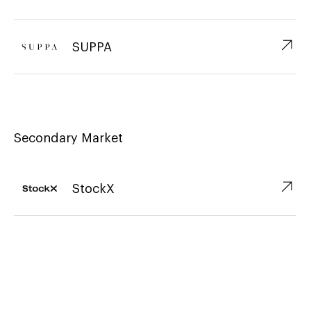
↗︎
SUPPA
Secondary Market
↗︎
StockX