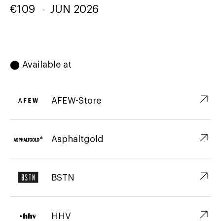
€
109
-
JUN 2026
⬤ Available at
↗︎
AFEW-Store
↗︎
Asphaltgold
↗︎
BSTN
↗︎
HHV