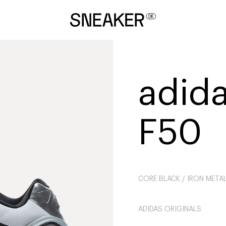
adida
F50
CORE BLACK / IRON METAL
ADIDAS ORIGINALS