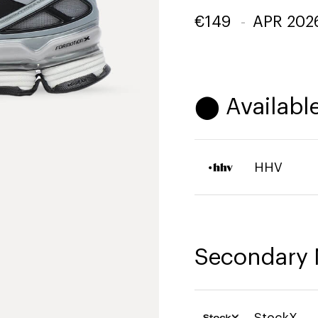
€
149
-
APR 202
⬤ Available
HHV
Secondary 
StockX