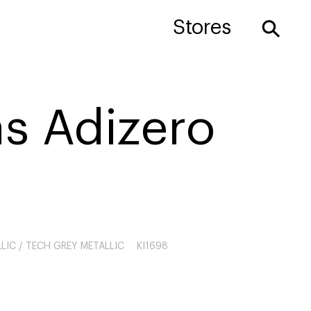
⚲
Stores
s Adizero
LIC / TECH GREY METALLIC
KI1698