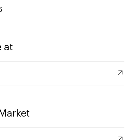
6
 at
↗︎
Market
↗︎