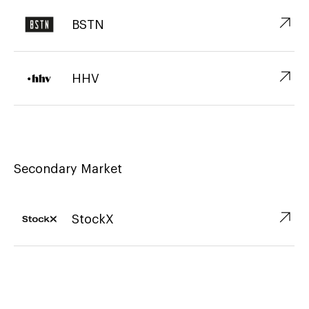
↗︎
BSTN
↗︎
HHV
Secondary Market
↗︎
StockX