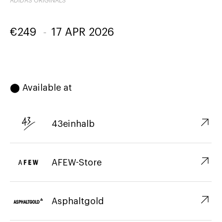
ADIDAS ORIGINALS
€
249
-
17 APR 2026
⬤ Available at
↗︎
43einhalb
↗︎
AFEW-Store
↗︎
Asphaltgold